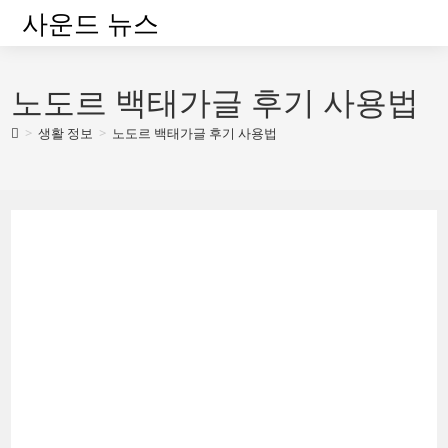
Skip
사운드 뉴스
to
content
노도르 백태가글 후기 사용법
>
생활 정보
>
노도르 백태가글 후기 사용법