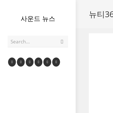
Skip
to
뉴티3
content
사운드 뉴스
Submit
Search...
search