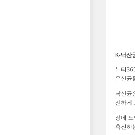
K-낙산
뉴티36
유산균
낙산균은
전하게 
장에 도
촉진하는