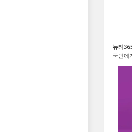
뉴티36
국인에