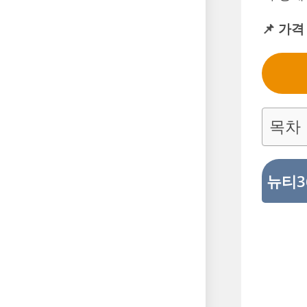
📌 가
목차
뉴티3