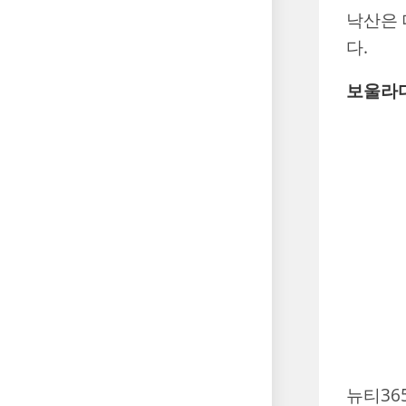
낙산은 
다.
보울라
뉴티36