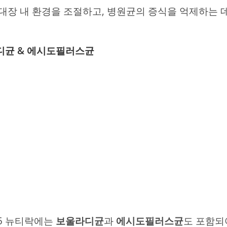
대장 내 환경을 조절하고, 병원균의 증식을 억제하는 
디균 & 에시도필러스균
5 뉴티락에는
보울라디균
과
에시도필러스균
도 포함되