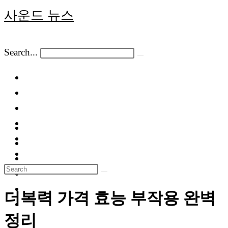
Skip
사운드 뉴스
to
content
Search...
Submit
search
Toggle
the
button
to
expand
or
더복력 가격 효능 부작용 완벽
collapse
정리
the