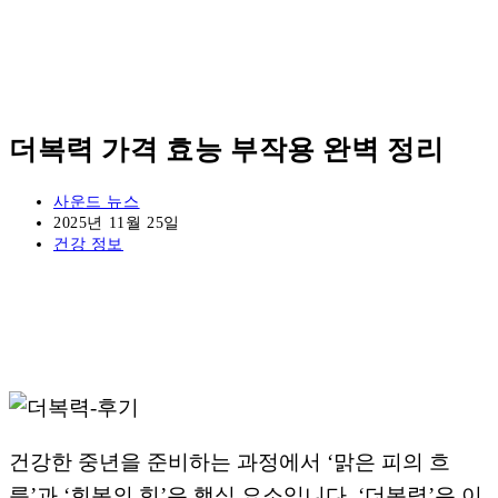
더복력 가격 효능 부작용 완벽 정리
Post
사운드 뉴스
author:
Post
2025년 11월 25일
published:
Post
건강 정보
category:
건강한 중년을 준비하는 과정에서 ‘맑은 피의 흐
름’과 ‘회복의 힘’은 핵심 요소입니다. ‘더복력’은 이