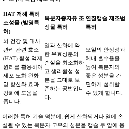
HAT 저해 특허
복분자종자유 조
연질캡슐 제조법
조성물 (발명특
성물 특허
특허
허)
뇌 건강 및 대사
열과 산화에 약
관리 관련 효소
오일의 안정성과
한 유효성분의
(HAT) 활성 억제
체내 흡수율을
손실을 최소화하
원리를 활용하여
높여 복분자의
고 생리활성 성
세포 노화 완화
좋은 성분을 간
분을 그대로 보
및 항산화 효과
편하게 섭취할
존하는 공법입니
강화에 도움을
수 있게 합니다.
다.
줍니다.
이러한 특허 기술 덕분에, 쉽게 산화되거나 열에 손
실될 수 있는 복분자 고유의 성분을 캡슐 두 알에 응