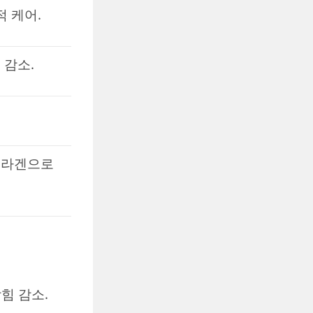
적 케어.
 감소.
 콜라겐으로
힘 감소.