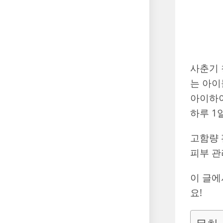
사춘기 
는 아이
아이하이
하루 1
고함량 
피부 관
이 글
요!