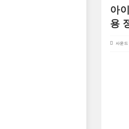
아이
용 
Post
사운드
author: