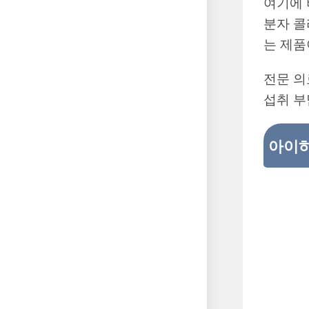
여기에 
분자 콜
는 제품
전문 의
섭취 부
아이하