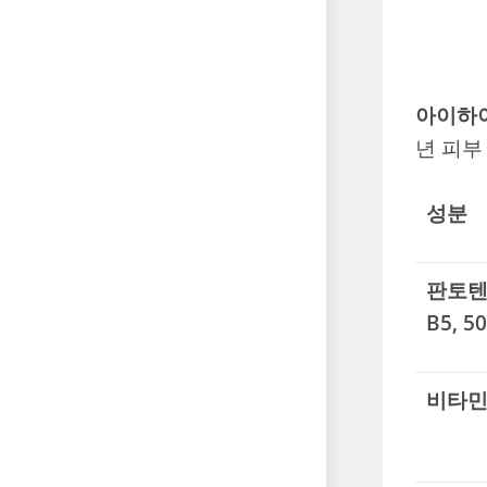
아이하
년 피부
성분
판토텐
B5, 5
비타민 