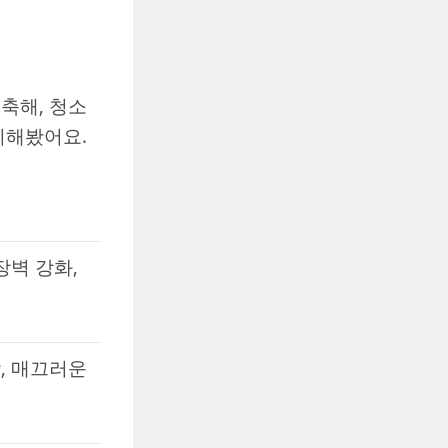
축해, 청소
리해봤어요.
장벽 강화,
강, 매끄러운