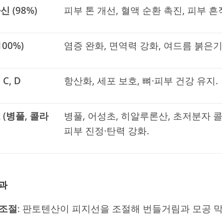
 (98%)
피부 톤 개선, 혈액 순환 촉진, 피부 흔
100%)
염증 완화, 면역력 강화, 여드름 붉은기
C, D
항산화, 세포 보호, 뼈·피부 건강 유지.
 (병풀, 콜라
병풀, 어성초, 히알루론산, 초저분자
피부 진정·탄력 강화.
과
 조절
: 판토텐산이 피지선을 조절해 번들거림과 모공 막