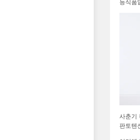
능식품
사춘기 
판토텐산