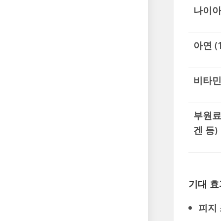
나이아신
아연 (
비타민 
부원료
겐 등)
기대 효
피지