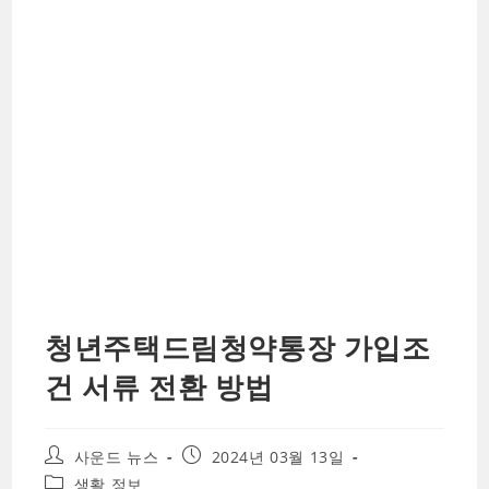
청년주택드림청약통장 가입조
건 서류 전환 방법
Post
Post
사운드 뉴스
2024년 03월 13일
author:
published:
Post
생활 정보