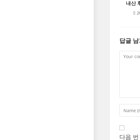
내산 
2
답글 
Comment
Enter
your
name
or
usernam
다음 번