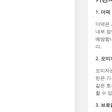
1. 더덕
더덕은 
내부 점
예방합니
다.
2. 오미
오미자는
린은 기
같은 호
할 수 
3. 브