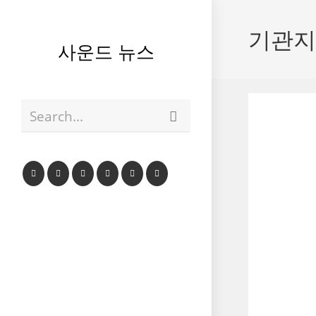
Skip
to
기관지
content
사운드 뉴스
Submit
Search...
search