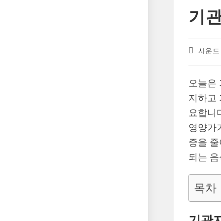
기관
Post
사운드
author:
오늘은 
지하고 
요합니다
영양가가
증을 줄
되는 음
목차
기관지