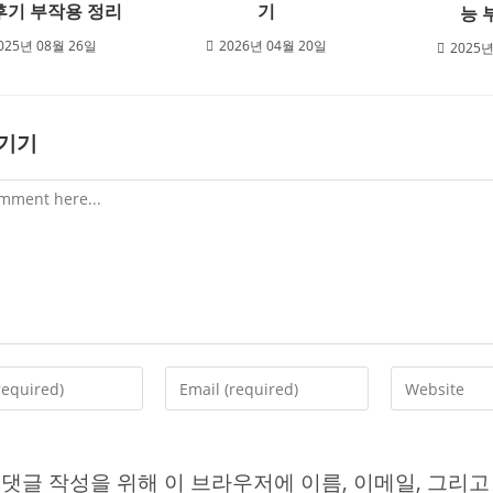
후기 부작용 정리
기
능 
025년 08월 26일
2026년 04월 20일
2025년
남기기
Enter
Enter
your
your
email
website
address
URL
e
to
(optional)
 댓글 작성을 위해 이 브라우저에 이름, 이메일, 그리