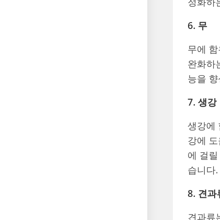
정화하는
6. 무
무에 함
완화하는
능을 향
7. 생강
생강에 
강에 도
에 걸릴
습니다.
8. 견과
견과류는