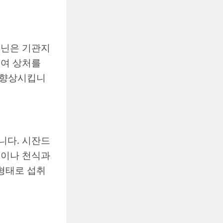
포닌은 기관지
줄여 상처를
을 향상시킵니
니다. 시잔드
염이나 천식과
 형태로 섭취