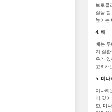
브로콜리
질을 함
높이는 
4. 배
배는 루
지 질환
우가 있
고려해
5. 미나
미나리는
어 있어
한, 미