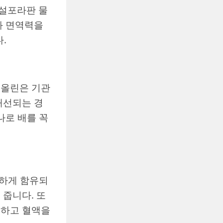
설포라판 물
과 면역력을
.
테올린은 기관
개선되는 경
나로 배를 꼭
부하게 함유되
 줍니다. 또
결하고 혈액을